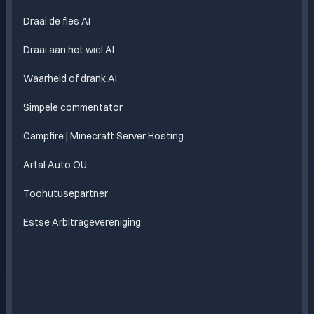
Draai de fles AI
Draai aan het wiel AI
Waarheid of drank AI
Simpele commentator
Campfire | Minecraft Server Hosting
Artal Auto OU
Toohutusepartner
Estse Arbitragevereniging