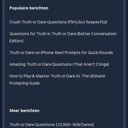
Populaire berichten
Crush Truth or Dare Questions (Flirty but Respectful)
Questions for Truth in Truth or Dare (Better Conversation
Edition)
Truth or Dare on iPhone: Best Prompts for Quick Rounds
Amazing Truth or Dare Questions (That Aren't Cringe)
How to Play & Master Truth or Dare AI: The Ultimate
Prompting Guide
Meer berichten
Truth or Dare Questions [10,000+ Wild Dares]