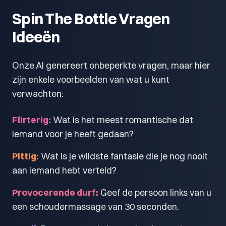
Spin The Bottle Vragen
Ideeën
Onze AI genereert onbeperkte vragen, maar hier
zijn enkele voorbeelden van wat u kunt
verwachten:
Flirterig:
Wat is het meest romantische dat
iemand voor je heeft gedaan?
Pittig:
Wat is je wildste fantasie die je nog nooit
aan iemand hebt verteld?
Provocerende durf:
Geef de persoon links van u
een schoudermassage van 30 seconden.