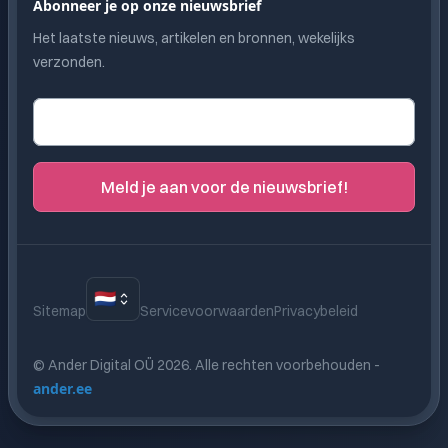
Abonneer je op onze nieuwsbrief
Het laatste nieuws, artikelen en bronnen, wekelijks
verzonden.
E-mailadres
Meld je aan voor de nieuwsbrief!
🇳🇱
Sitemap
Servicevoorwaarden
Privacybeleid
© Ander Digital OÜ
2026
.
Alle rechten voorbehouden
-
ander.ee