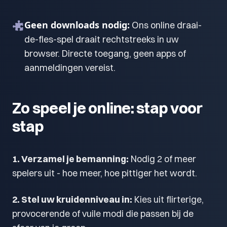
Geen downloads nodig:
Ons online draai-
de-fles-spel draait rechtstreeks in uw
browser. Directe toegang, geen apps of
aanmeldingen vereist.
Zo speel je online: stap voor
stap
1. Verzamel je bemanning:
Nodig 2 of meer
spelers uit - hoe meer, hoe pittiger het wordt.
2. Stel uw kruidenniveau in:
Kies uit flirterige,
provocerende of vuile modi die passen bij de