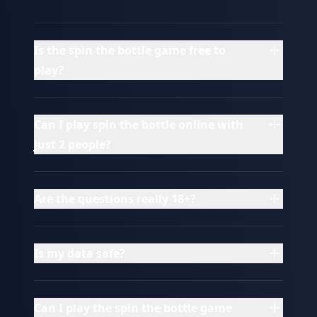
Is the spin the bottle game free to
play?
Can I play spin the bottle online with
just 2 people?
Are the questions really 18+?
Is my data safe?
Can I play the spin the bottle game