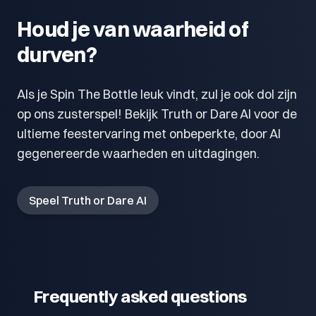
Houd je van waarheid of
durven?
Als je Spin The Bottle leuk vindt, zul je ook dol zijn
op ons zusterspel! Bekijk Truth or Dare AI voor de
ultieme feestervaring met onbeperkte, door AI
gegenereerde waarheden en uitdagingen.
Speel Truth or Dare AI
Frequently asked questions