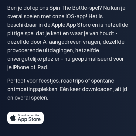
Ben je dol op ons Spin The Bottle-spel? Nu kun je
overal spelen met onze iOS-app! Het is
beschikbaar in de Apple App Store en is hetzelfde
pittige spel dat je kent en waar je van houdt -
dezelfde door AI aangedreven vragen, dezelfde
provocerende uitdagingen, hetzelfde
onvergetelijke plezier - nu geoptimaliseerd voor
je iPhone of iPad.
Perfect voor feestjes, roadtrips of spontane
ontmoetingsplekken. Eén keer downloaden, altijd
en overal spelen.