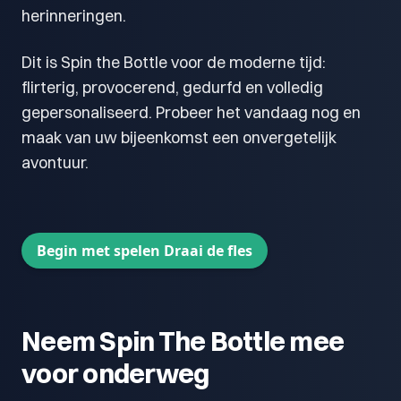
herinneringen.
Dit is Spin the Bottle voor de moderne tijd:
flirterig, provocerend, gedurfd en volledig
gepersonaliseerd. Probeer het vandaag nog en
maak van uw bijeenkomst een onvergetelijk
avontuur.
Begin met spelen Draai de fles
Neem Spin The Bottle mee
voor onderweg