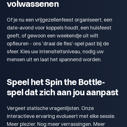
volwassenen
Of je nu een vrijgezellenfeest organiseert, een
date-avond voor koppels houdt, een huisfeest
geeft, of gewoon een weekendje uit wilt
opfleuren - ons 'draai de fles'-spel past bij de
sfeer. Kies uw intensiteitsniveau, nodig uw
mensen uit en laat het spannend worden.
Speel het Spin the Bottle-
spel dat zich aan jou aanpast
Vergeet statische vragenlijsten. Onze
interactieve ervaring evolueert met elke sessie.
Meer plezier. Nog meer verrassingen. Meer