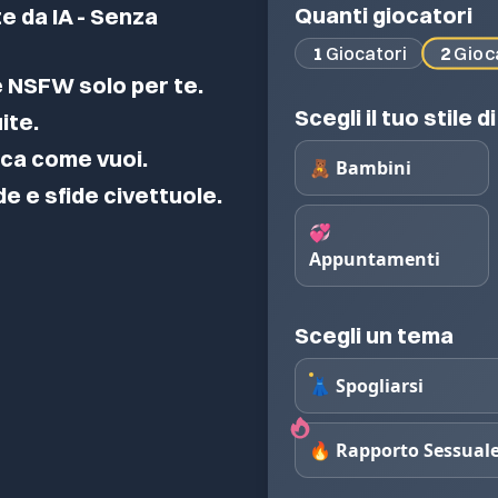
Quanti giocatori
e da IA - Senza
2
Gioc
1
Giocatori
 NSFW solo per te.
Scegli il tuo stile d
ite.
ioca come vuoi.
🧸 Bambini
e e sfide civettuole.
💞
!
Appuntamenti
Scegli un tema
👗 Spogliarsi
🔥 Rapporto Sessual