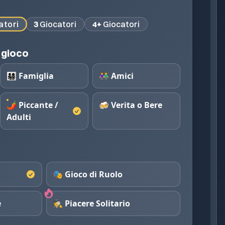
atori
3
Giocatori
4+
Giocatori
i gioco
👨‍👩‍👧‍👦 Famiglia
👫 Amici
🌶️ Piccante /
🍻 Verita o Bere
Adulti
🎭 Gioco di Ruolo
e
🕵️ Piacere Solitario