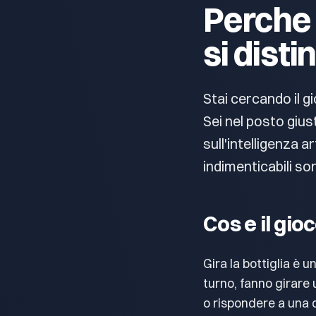
Perche i
si dist
Stai cercando il g
Sei nel posto gius
sull'intelligenza 
indimenticabili so
Cos e il gio
Gira la bottiglia è u
turno, fanno girare 
o rispondere a una 