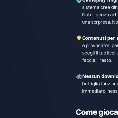
sistema crea din
l'intelligenza art
una sorpresa. No
Contenuti per a
e provocatori pe
scegli il tuo livel
faccia il resto.
Nessun downlo
bottiglia funzio
immediato, nessu
Come gioca