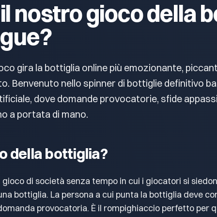
l nostro gioco della b
ingue?
ioco gira la bottiglia online più emozionante, piccan
to. Benvenuto nello spinner di bottiglie definitivo b
artificiale, dove domande provocatorie, sfide appas
no a portata di mano.
co della bottiglia?
n gioco di società senza tempo in cui i giocatori si siedon
una bottiglia. La persona a cui punta la bottiglia deve c
domanda provocatoria. È il rompighiaccio perfetto per qu