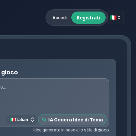
🇮🇹
Registrati
Accedi
l gioco
🇮🇹
Italian
IA Genera Idee di Tema
Idee generate in base allo stile di gioco