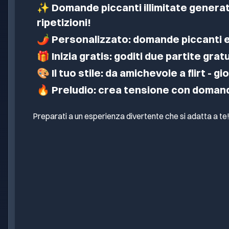
✨
Domande piccanti illimitate generat
ripetizioni!
🌶️
Personalizzato: domande piccanti e
🎁
Inizia gratis: goditi due partite gratu
🎨
Il tuo stile: da amichevole a flirt - g
🔥
Preludio: crea tensione con domand
Preparati a un esperienza divertente che si adatta a te