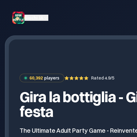
Giochi IA
players
60,392
Rated 4.9/5
Gira la bottiglia - 
festa
The Ultimate Adult Party Game - Reinvent