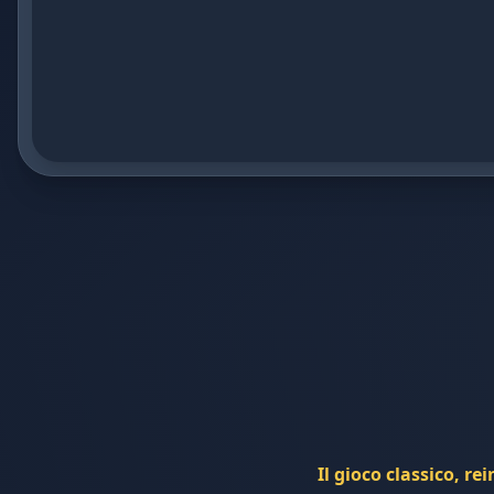
Il gioco classico, re