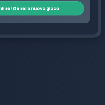
nline! Genera nuovo gioco