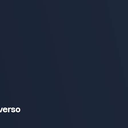
iverso